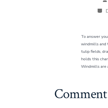
d
la
Caté
pu
To answer your
windmills and t
tulip fields, d
holds this cha
Windmills are 
Comment a