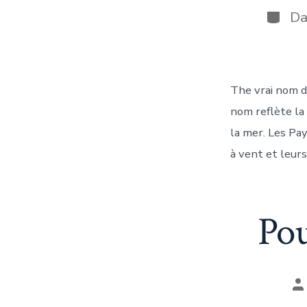
la
Catégo
D
pu
The vrai nom de
nom reflète la
la mer. Les Pa
à vent et leurs
Pou
A
d