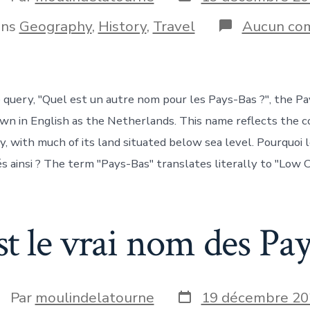
de
e
publication
ries
ans
Geography
,
History
,
Travel
Aucun co
blication
 query, "Quel est un autre nom pour les Pays-Bas ?", the Pa
 in English as the Netherlands. This name reflects the c
y, with much of its land situated below sea level. Pourquoi 
s ainsi ? The term "Pays-Bas" translates literally to "Low C
st le vrai nom des Pay
Date
uteur
Par
moulindelatourne
19 décembre 20
de
e