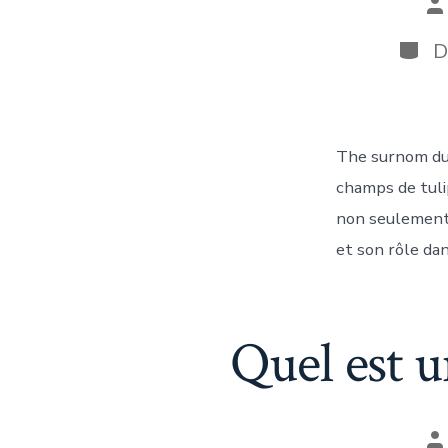
A
d
la
Catég
D
pu
The surnom du 
champs de tuli
non seulement 
et son rôle da
Quel est u
A