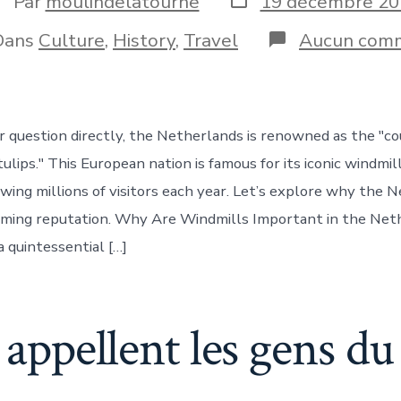
Par
moulindelatourne
19 décembre 20
de
e
publication
gories
Dans
Culture
,
History
,
Travel
Aucun comm
blication
 question directly, the Netherlands is renowned as the "co
ulips." This European nation is famous for its iconic windmil
rawing millions of visitors each year. Let’s explore why the 
rming reputation. Why Are Windmills Important in the Net
a quintessential […]
ppellent les gens du 