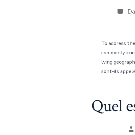
d
la
Catégo
D
pu
To address the
commonly known
lying geograph
sont-ils appelé
Quel e
A
d