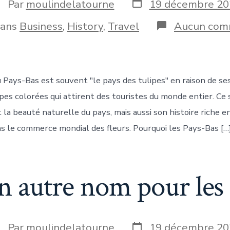
Date
uteur
Par
moulindelatourne
19 décembre 20
de
e
publication
ories
ans
Business
,
History
,
Travel
Aucun com
blication
Pays-Bas est souvent "le pays des tulipes" en raison de se
pes colorées qui attirent des touristes du monde entier. C
la beauté naturelle du pays, mais aussi son histoire riche e
ns le commerce mondial des fleurs. Pourquoi les Pays-Bas […
n autre nom pour les
Date
uteur
Par
moulindelatourne
19 décembre 20