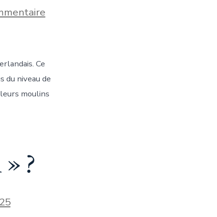
sur
mmentaire
Quel
est
le
vrai
nom
erlandais. Ce
des
Pays-
us du niveau de
Bas
 leurs moulins
?
 » ?
25