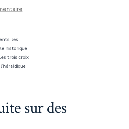
sur
entaire
Que
veut
dire
les
3
ents, les
croix
à
le historique
Amsterdam
es trois croix
?
l’héraldique
ite sur des