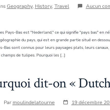
publication
ries
ans
Geography
,
History
,
Travel
Aucun co
blication
s Pays-Bas est "Nederland," ce qui signifie "pays bas" en né
 géographie du pays, qui est en grande partie situé en desso
ys-Bas sont connus pour leurs paysages plats, leurs canaux,
 champs de tulipes. Pourquoi les […]
rquoi dit-on « Dutch
Date
uteur
Par
moulindelatourne
19 décembre 20
de
e