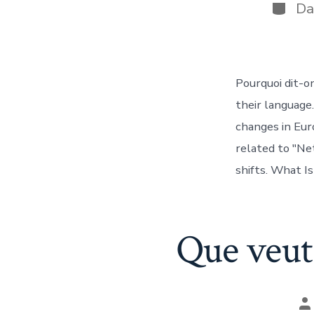
la
Catégo
D
pu
Pourquoi dit-o
their language.
changes in Eur
related to "Ne
shifts. What Is
Que veut 
A