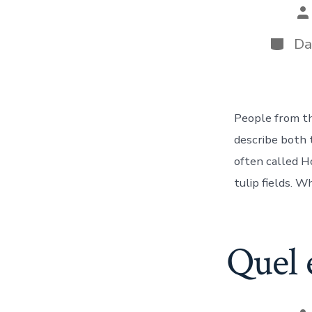
A
d
la
Catégo
D
pu
People from th
describe both 
often called Ho
tulip fields. 
Quel 