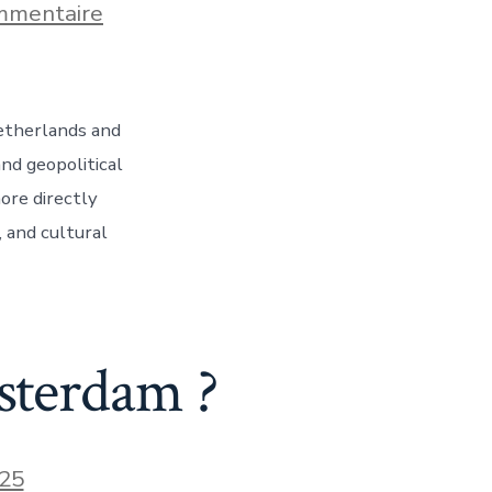
sur
mmentaire
Pourquoi
dit-
on
« Dutch »
?
etherlands and
and geopolitical
ore directly
, and cultural
msterdam ?
25