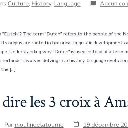
publication
ries
ans
Culture
,
History
,
Language
Aucun co
blication
n "Dutch"? The term "Dutch" refers to the people of the N
 Its origins are rooted in historical linguistic developments 
ope. Understanding why "Dutch" is used instead of a term m
therlands" involves delving into history, language evolution
 the […]
dire les 3 croix à A
Date
uteur
Par
moulindelatourne
19 décembre 20