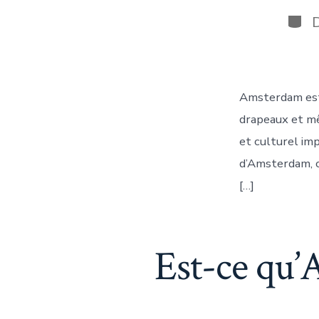
d
la
Caté
pu
Amsterdam est 
drapeaux et mê
et culturel imp
d’Amsterdam, c
[…]
Est-ce qu’