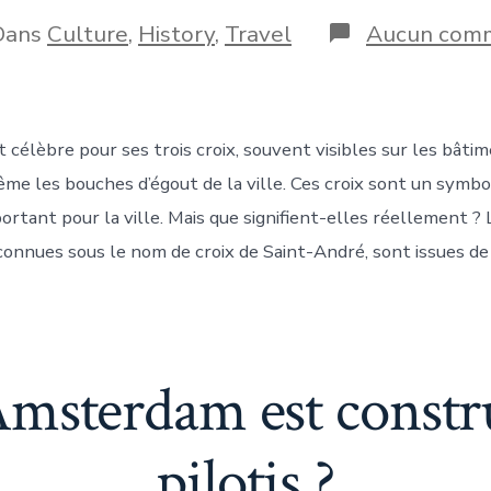
de
e
publication
gories
Dans
Culture
,
History
,
Travel
Aucun comm
blication
célèbre pour ses trois croix, souvent visibles sur les bâtim
me les bouches d’égout de la ville. Ces croix sont un symbo
ortant pour la ville. Mais que signifient-elles réellement ? L
onnues sous le nom de croix de Saint-André, sont issues de 
Amsterdam est constru
pilotis ?