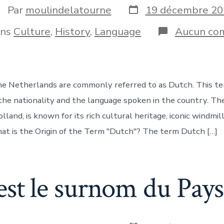
Date
uteur
Par
moulindelatourne
19 décembre 20
de
e
publication
ries
ans
Culture
,
History
,
Language
Aucun co
blication
e Netherlands are commonly referred to as Dutch. This ter
the nationality and the language spoken in the country. Th
lland, is known for its rich cultural heritage, iconic windmil
What is the Origin of the Term "Dutch"? The term Dutch […]
est le surnom du Pays