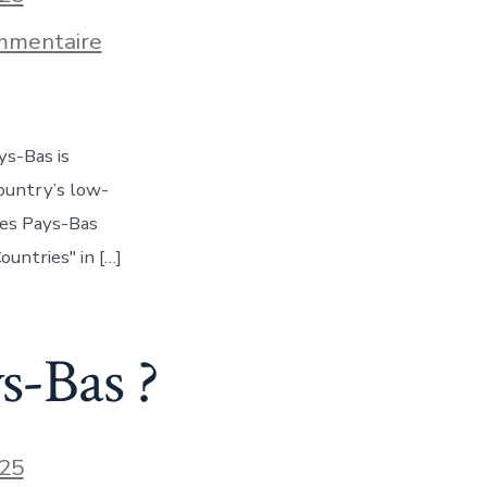
sur
mmentaire
Quel
est
un
autre
nom
ys-Bas is
pour
les
ountry’s low-
Pays-
les Pays-Bas
Bas
?
ountries" in […]
s-Bas ?
25