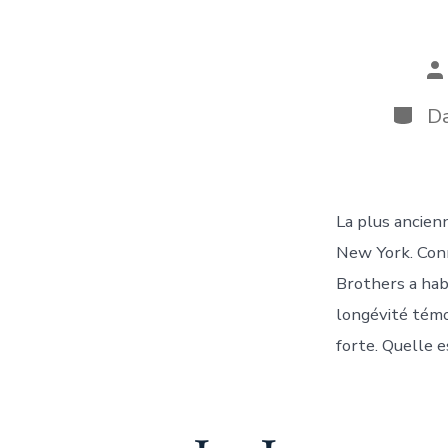
A
d
la
Catég
D
pu
La plus ancie
New York. Conn
Brothers a hab
longévité témo
forte. Quelle es