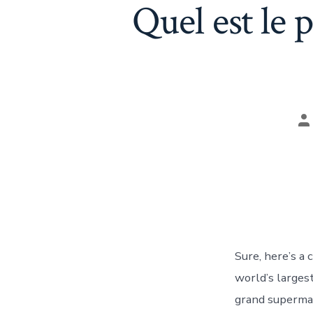
Quel est le
A
d
la
pu
Sure, here’s a
world’s larges
grand superma