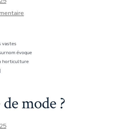
25
sur
mentaire
Quel
est
le
surnom
du
s vastes
Pays-
Bas
e surnom évoque
?
n horticulture
]
e de mode ?
25