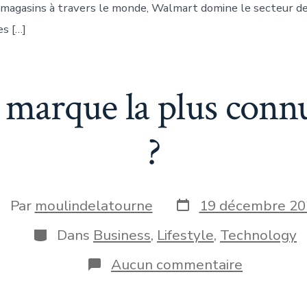
e magasins à travers le monde, Walmart domine le secteur de
es […]
la marque la plus con
?
Date
uteur
Par
moulindelatourne
19 décembre 20
de
e
publication
Catégories
Dans
Business
,
Lifestyle
,
Technology
blication
sur
Aucun commentaire
Quelle
est
la