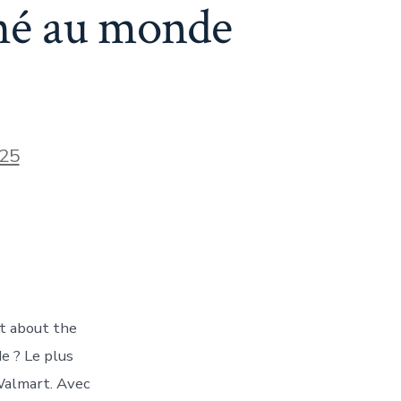
ché au monde
25
at about the
ché
e ? Le plus
Walmart. Avec