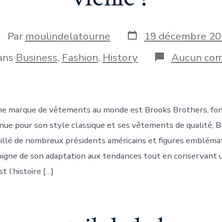
Date
uteur
Par
moulindelatourne
19 décembre 20
de
e
publication
ories
ans
Business
,
Fashion
,
History
Aucun com
blication
nne marque de vêtements au monde est Brooks Brothers, fo
ue pour son style classique et ses vêtements de qualité, 
illé de nombreux présidents américains et figures embléma
igne de son adaptation aux tendances tout en conservant u
t l’histoire […]