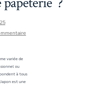
 papeterie ?
25
sur
ommentaire
Le
Japon
propose-
t-
il
mme variée de
de
la
ssionnel ou
bonne
épondent à tous
papeterie
?
 Japon est une