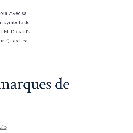
ola. Avec sa
 un symbole de
et McDonald’s
ur. Qu’est-ce
 marques de
25