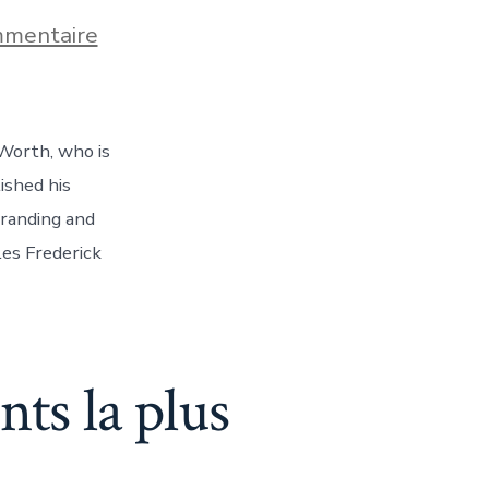
sur
mentaire
Quelle
a
été
la
première
 Worth, who is
marque
de
ished his
mode
branding and
?
es Frederick
ts la plus