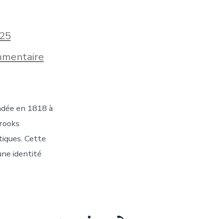
25
sur
mentaire
Quelle
est
la
marque
de
ndée en 1818 à
vêtements
la
Brooks
plus
tiques. Cette
vieille
?
ne identité