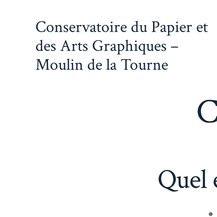
Aller
Conservatoire du Papier et
au
contenu
des Arts Graphiques –
Moulin de la Tourne
C
Quel 
A