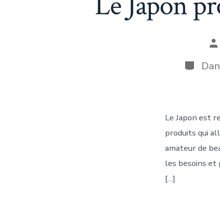
Le Japon pr
A
d
la
Catégor
Da
pu
Le Japon est r
produits qui al
amateur de bea
les besoins et
[…]