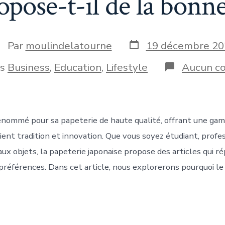
opose-t-il de la bonne
Date
uteur
Par
moulindelatourne
19 décembre 20
de
e
publication
ies
ns
Business
,
Education
,
Lifestyle
Aucun c
blication
enommé pour sa papeterie de haute qualité, offrant une ga
lient tradition et innovation. Que vous soyez étudiant, profe
ux objets, la papeterie japonaise propose des articles qui r
 préférences. Dans cet article, nous explorerons pourquoi le