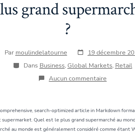
 plus grand supermar
?
Date
uteur
Par
moulindelatourne
19 décembre 20
de
e
publication
Catégories
Dans
Business
,
Global Markets
,
Retail
blication
sur
Aucun commentaire
Quel
est
le
plus
grand
 comprehensive, search-optimized article in Markdown form
supermar
au
t supermarket. Quel est le plus grand supermarché au mond
monde
rché au monde est généralement considéré comme étant 
?