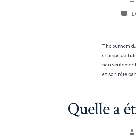
d
la
Catég
D
pu
The surnom du 
champs de tuli
non seulement 
et son rôle da
Quelle a é
A