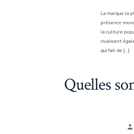
La marque la 
présence mondi
la culture pop
rivalisent éga
qui fait de […]
Quelles so
A
d