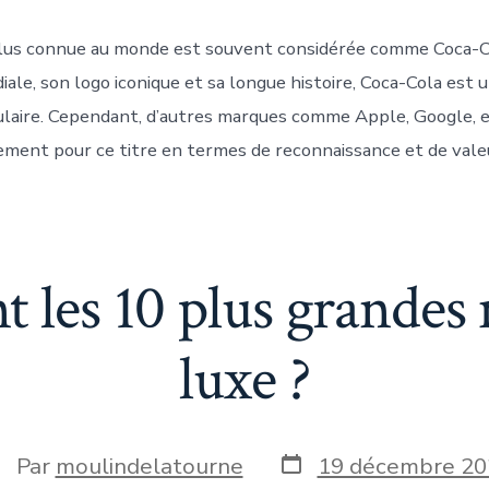
marque
la
plus connue au monde est souvent considérée comme Coca-C
plus
connue
ale, son logo iconique et sa longue histoire, Coca-Cola est
au
ulaire. Cependant, d’autres marques comme Apple, Google, 
monde
?
lement pour ce titre en termes de reconnaissance et de vale
nt les 10 plus grandes
luxe ?
Date
uteur
Par
moulindelatourne
19 décembre 20
de
e