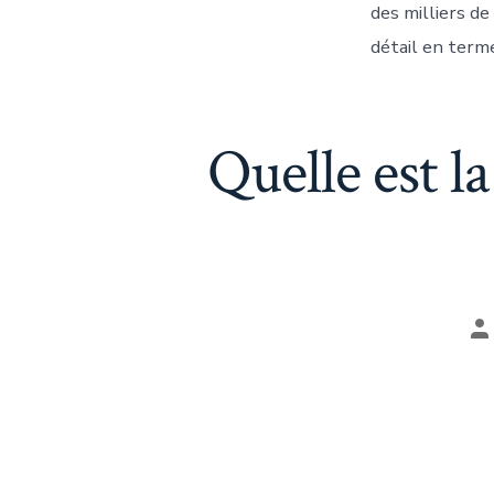
des milliers d
détail en term
Quelle est 
A
d
la
pu