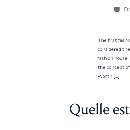
d
la
Catég
D
pu
The first fashi
considered the
fashion house 
the concept of
Worth […]
Quelle es