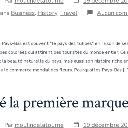
Par
moulindelatourne
19 décembre 20
de
e
publication
ories
ans
Business
,
History
,
Travel
Aucun com
blication
Pays-Bas est souvent "le pays des tulipes" en raison de se
pes colorées qui attirent des touristes du monde entier. C
la beauté naturelle du pays, mais aussi son histoire riche e
ns le commerce mondial des fleurs. Pourquoi les Pays-Bas […
té la première marqu
Date
uteur
Par
moulindelatourne
19 décembre 20