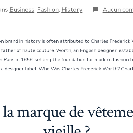
de
e
publication
ories
ans
Business
,
Fashion
,
History
Aucun com
blication
on brand in history is often attributed to Charles Frederick
 father of haute couture. Worth, an English designer, establ
in Paris in 1858, setting the foundation for modern fashion 
 a designer label. Who Was Charles Frederick Worth? Charl
t la marque de vêtemen
vieille ?